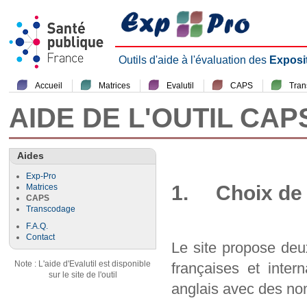
Outils d'aide à l'évaluation des
Exposi
Accueil
Matrices
Evalutil
CAPS
Tra
AIDE DE L'OUTIL CAP
Aides
Exp-Pro
1. Choix de 
Matrices
CAPS
Transcodage
F.A.Q.
Contact
Le site propose deu
Note : L'aide d'Evalutil est disponible
françaises et inter
sur le site de l'outil
anglais avec des nom