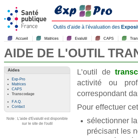
Outils d'aide à l'évaluation des
Exposi
Accueil
Matrices
Evalutil
CAPS
Tra
AIDE DE L'OUTIL TR
Aides
L’outil de
trans
Exp-Pro
activité ou pr
Matrices
CAPS
correspondant da
Transcodage
F.A.Q.
Pour effectuer cett
Contact
sélectionner l
Note : L'aide d'Evalutil est disponible
sur le site de l'outil
précisant les n