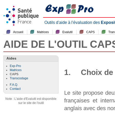
Outils d'aide à l'évaluation des
Exposi
Accueil
Matrices
Evalutil
CAPS
Tra
AIDE DE L'OUTIL CAP
Aides
Exp-Pro
1. Choix de 
Matrices
CAPS
Transcodage
F.A.Q.
Contact
Le site propose deu
Note : L'aide d'Evalutil est disponible
françaises et inter
sur le site de l'outil
anglais avec des nom