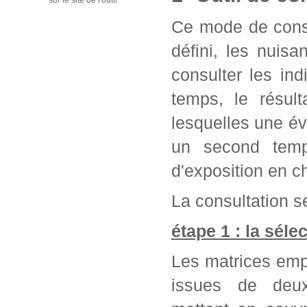
sur le site de l'outil
Ce mode de consu
défini, les nuis
consulter les in
temps, le résul
lesquelles une év
un second temps
d'exposition en c
La consultation se
étape 1 : la séle
Les matrices emp
issues de deu