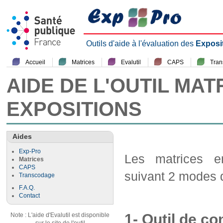
Outils d'aide à l'évaluation des
Exposi
Accueil
Matrices
Evalutil
CAPS
Tra
AIDE DE L'OUTIL MAT
EXPOSITIONS
Aides
Exp-Pro
Les matrices em
Matrices
CAPS
suivant 2 modes d
Transcodage
F.A.Q.
Contact
1- Outil de co
Note : L'aide d'Evalutil est disponible