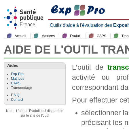
Outils d'aide à l'évaluation des
Exposi
Accueil
Matrices
Evalutil
CAPS
Tra
AIDE DE L'OUTIL TR
Aides
L’outil de
trans
Exp-Pro
activité ou pr
Matrices
CAPS
correspondant da
Transcodage
F.A.Q.
Pour effectuer cett
Contact
sélectionner l
Note : L'aide d'Evalutil est disponible
sur le site de l'outil
précisant les n