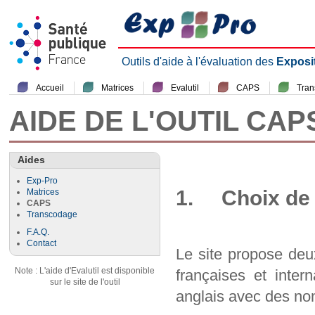
Outils d'aide à l'évaluation des
Exposi
Accueil
Matrices
Evalutil
CAPS
Tra
AIDE DE L'OUTIL CAP
Aides
Exp-Pro
1. Choix de 
Matrices
CAPS
Transcodage
F.A.Q.
Contact
Le site propose deu
Note : L'aide d'Evalutil est disponible
françaises et inter
sur le site de l'outil
anglais avec des nom