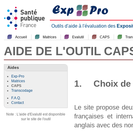
Outils d'aide à l'évaluation des
Exposi
Accueil
Matrices
Evalutil
CAPS
Tra
AIDE DE L'OUTIL CAP
Aides
Exp-Pro
1. Choix de 
Matrices
CAPS
Transcodage
F.A.Q.
Contact
Le site propose deu
Note : L'aide d'Evalutil est disponible
françaises et inter
sur le site de l'outil
anglais avec des nom