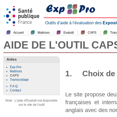
Outils d'aide à l'évaluation des
Exposi
Accueil
Matrices
Evalutil
CAPS
Tra
AIDE DE L'OUTIL CAP
Aides
Exp-Pro
1. Choix de 
Matrices
CAPS
Transcodage
F.A.Q.
Contact
Le site propose deu
Note : L'aide d'Evalutil est disponible
françaises et inter
sur le site de l'outil
anglais avec des nom