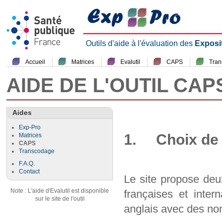
Outils d'aide à l'évaluation des
Exposi
Accueil
Matrices
Evalutil
CAPS
Tra
AIDE DE L'OUTIL CAP
Aides
Exp-Pro
1. Choix de 
Matrices
CAPS
Transcodage
F.A.Q.
Contact
Le site propose deu
Note : L'aide d'Evalutil est disponible
françaises et inter
sur le site de l'outil
anglais avec des nom