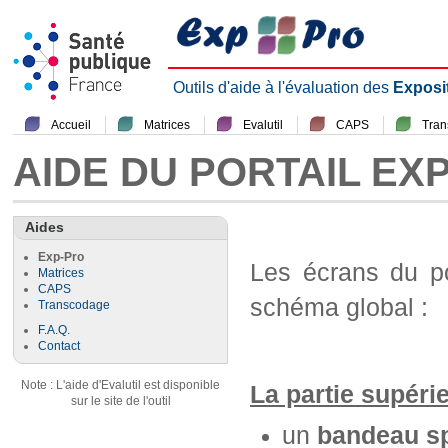
Outils d'aide à l'évaluation des
Exposi
Accueil
Matrices
Evalutil
CAPS
Tra
AIDE DU PORTAIL EX
Aides
Exp-Pro
Les écrans du p
Matrices
CAPS
schéma global :
Transcodage
F.A.Q.
Contact
Note : L'aide d'Evalutil est disponible
La partie supéri
sur le site de l'outil
un
bandeau sp