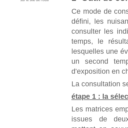
sur le site de l'outil
Ce mode de consu
défini, les nuis
consulter les in
temps, le résul
lesquelles une év
un second temps
d'exposition en c
La consultation se
étape 1 : la séle
Les matrices emp
issues de deu