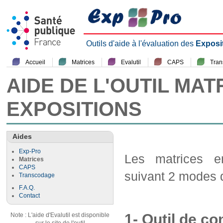
Outils d'aide à l'évaluation des
Exposi
Accueil
Matrices
Evalutil
CAPS
Tra
AIDE DE L'OUTIL MAT
EXPOSITIONS
Aides
Exp-Pro
Les matrices em
Matrices
CAPS
suivant 2 modes d
Transcodage
F.A.Q.
Contact
1- Outil de co
Note : L'aide d'Evalutil est disponible