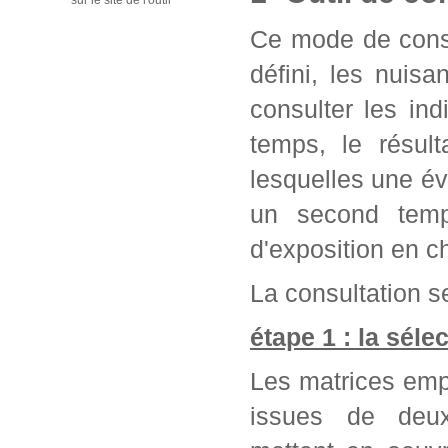
sur le site de l'outil
Ce mode de consu
défini, les nuis
consulter les in
temps, le résul
lesquelles une év
un second temps
d'exposition en c
La consultation se
étape 1 : la séle
Les matrices emp
issues de deu