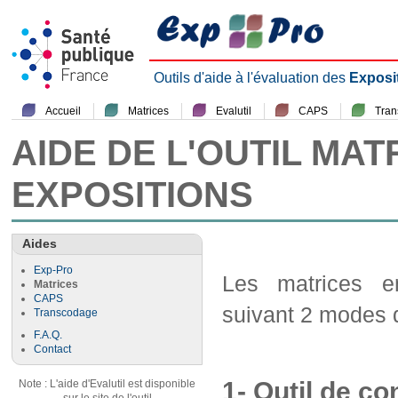
Outils d'aide à l'évaluation des
Exposi
Accueil
Matrices
Evalutil
CAPS
Tra
AIDE DE L'OUTIL MAT
EXPOSITIONS
Aides
Exp-Pro
Les matrices em
Matrices
CAPS
suivant 2 modes d
Transcodage
F.A.Q.
Contact
1- Outil de co
Note : L'aide d'Evalutil est disponible