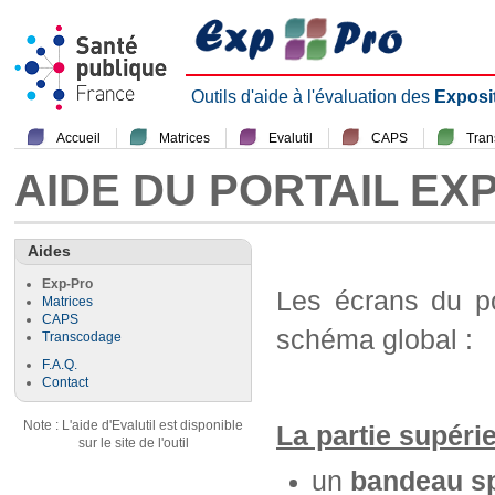
Outils d'aide à l'évaluation des
Exposi
Accueil
Matrices
Evalutil
CAPS
Tra
AIDE DU PORTAIL EX
Aides
Exp-Pro
Les écrans du p
Matrices
CAPS
schéma global :
Transcodage
F.A.Q.
Contact
Note : L'aide d'Evalutil est disponible
La partie supéri
sur le site de l'outil
un
bandeau sp