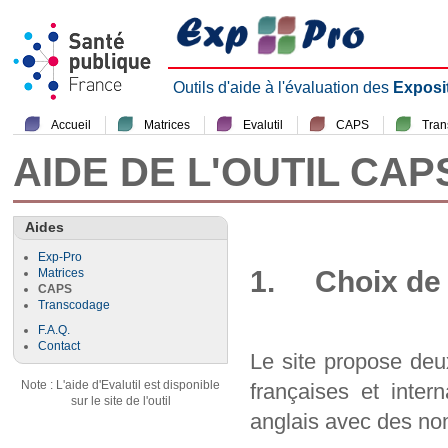
Outils d'aide à l'évaluation des
Exposi
Accueil
Matrices
Evalutil
CAPS
Tra
AIDE DE L'OUTIL CAP
Aides
Exp-Pro
1. Choix de 
Matrices
CAPS
Transcodage
F.A.Q.
Contact
Le site propose deu
Note : L'aide d'Evalutil est disponible
françaises et inter
sur le site de l'outil
anglais avec des nom