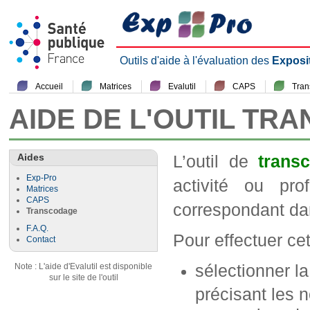
Outils d'aide à l'évaluation des
Exposi
Accueil
Matrices
Evalutil
CAPS
Tra
AIDE DE L'OUTIL TR
Aides
L’outil de
trans
Exp-Pro
activité ou pr
Matrices
CAPS
correspondant da
Transcodage
F.A.Q.
Pour effectuer cett
Contact
sélectionner l
Note : L'aide d'Evalutil est disponible
sur le site de l'outil
précisant les n