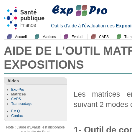
Outils d'aide à l'évaluation des
Exposi
Accueil
Matrices
Evalutil
CAPS
Tra
AIDE DE L'OUTIL MAT
EXPOSITIONS
Aides
Exp-Pro
Les matrices em
Matrices
CAPS
suivant 2 modes d
Transcodage
F.A.Q.
Contact
1- Outil de co
Note : L'aide d'Evalutil est disponible