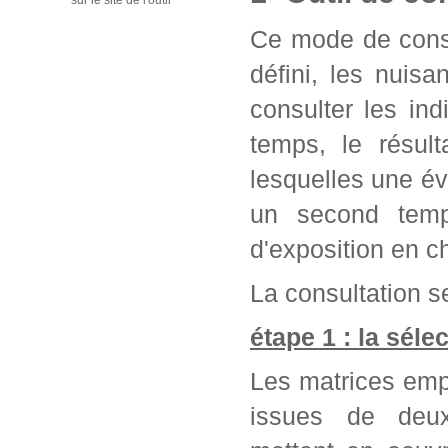
sur le site de l'outil
Ce mode de consu
défini, les nuis
consulter les in
temps, le résul
lesquelles une év
un second temps
d'exposition en c
La consultation se
étape 1 : la séle
Les matrices emp
issues de deu