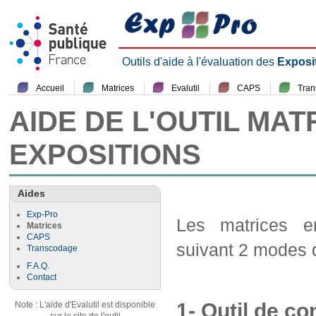
Outils d'aide à l'évaluation des
Exposi
Accueil
Matrices
Evalutil
CAPS
Tra
AIDE DE L'OUTIL MAT
EXPOSITIONS
Aides
Exp-Pro
Les matrices em
Matrices
CAPS
suivant 2 modes d
Transcodage
F.A.Q.
Contact
1- Outil de co
Note : L'aide d'Evalutil est disponible