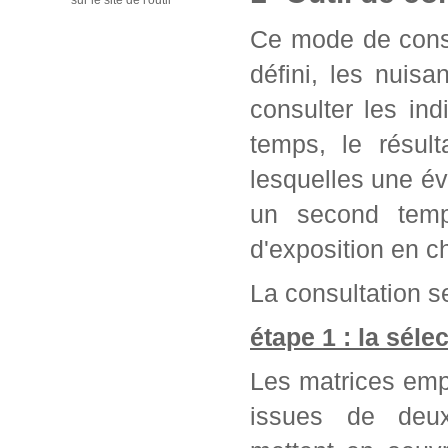
sur le site de l'outil
Ce mode de consu
défini, les nuis
consulter les in
temps, le résul
lesquelles une év
un second temps
d'exposition en c
La consultation se
étape 1 : la séle
Les matrices emp
issues de deu