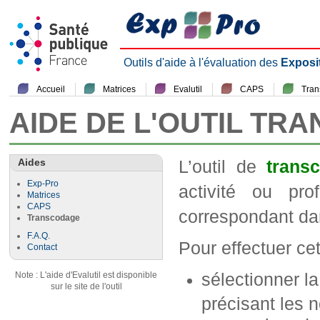
Outils d'aide à l'évaluation des
Exposi
Accueil
Matrices
Evalutil
CAPS
Tra
AIDE DE L'OUTIL TR
Aides
L’outil de
trans
Exp-Pro
activité ou pr
Matrices
CAPS
correspondant da
Transcodage
F.A.Q.
Pour effectuer cett
Contact
sélectionner l
Note : L'aide d'Evalutil est disponible
sur le site de l'outil
précisant les n