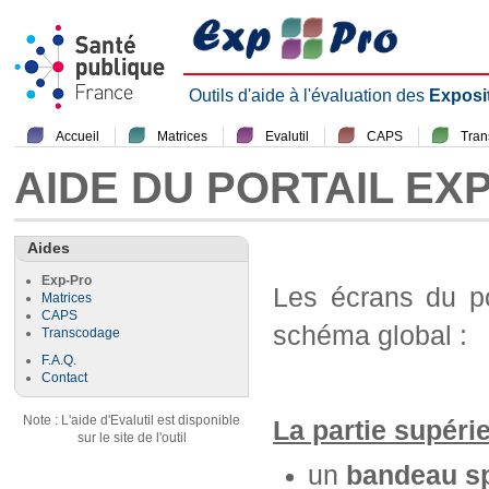
Outils d'aide à l'évaluation des
Exposi
Accueil
Matrices
Evalutil
CAPS
Tra
AIDE DU PORTAIL EX
Aides
Exp-Pro
Les écrans du p
Matrices
CAPS
schéma global :
Transcodage
F.A.Q.
Contact
Note : L'aide d'Evalutil est disponible
La partie supéri
sur le site de l'outil
un
bandeau sp