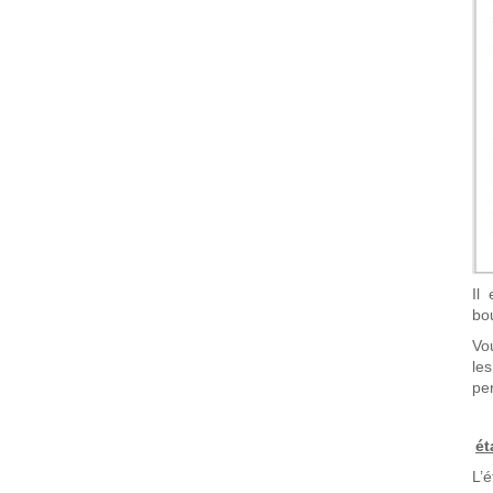
Il
bo
Vo
le
pe
ét
L’é