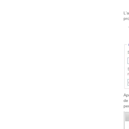
L'
pro
Ap
de
pe