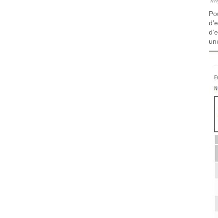
'
Im
Po
d’
d’e
une