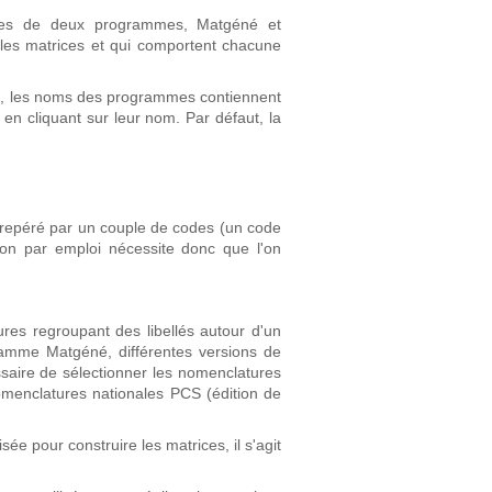
ssues de deux programmes, Matgéné et
les matrices et qui comportent chacune
re, les noms des programmes contiennent
 en cliquant sur leur nom. Par défaut, la
 repéré par un couple de codes (un code
tion par emploi nécessite donc que l'on
res regroupant des libellés autour d'un
ramme Matgéné, différentes versions de
essaire de sélectionner les nomenclatures
omenclatures nationales PCS (édition de
e pour construire les matrices, il s'agit