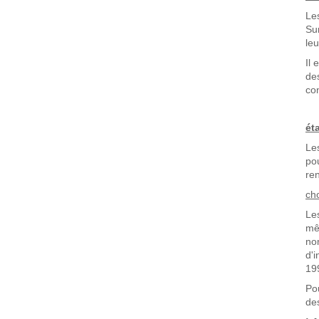
Le
Su
leu
Il
de
con
ét
Le
po
re
ch
Le
mê
no
d'
19
Po
de