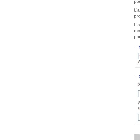
pou
L’
pro
L'
ma
pou