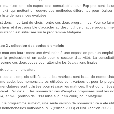
s matrices emplois-expositions consultables sur Exp-pro sont i
mex2, qui mettent en oeuvre des méthodes différentes pour réaliser 
r liste de nuisances évaluées.
 est donc important de choisir entre ces deux programmes. Pour ce fai
s liens et il est possible d'accéder au descriptif de chaque programme
sultation est initialisée sur le programme Matgéné.
ape 2 : sélection des codes d'emplois
s matrices fournissent une évaluation à une exposition pour un emploi
ur la profession et un code pour le secteur d'activité). La consulta
nseigne ces deux codes pour atteindre les évaluations finales.
oix de la nomenclature
s codes d'emplois utilisés dans les matrices sont issus de nomenclatu
me code. Les nomenclatures utilisées sont variées et pour le prog
menclatures sont utilisées pour réaliser les matrices. Il est donc néc
intérêt. Par défaut, les nomenclatures d'emplois proposées sont les n
94) et NAF (édition de 1993 mise à jour en 2000) pour Matgéné.
ur le programme sumex2, une seule version de nomenclature a été utilisé
s nomenclatures nationales PCS (édition 2003) et NAF (édition 2003).