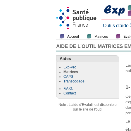
Outils d'aide
Accueil
Matrices
Evalu
AIDE DE L'OUTIL MATRICES E
Aides
Le
Exp-Pro
nu
Matrices
CAPS
Transcodage
1-
F.A.Q.
Contact
Ce
ex
Note : L'aide d'Evalutil est disponible
de
sur le site de l'outil
pos
La 
ét