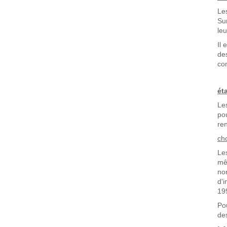
Le
Su
leu
Il
de
con
ét
Le
po
re
ch
Le
mê
no
d'
19
Po
de