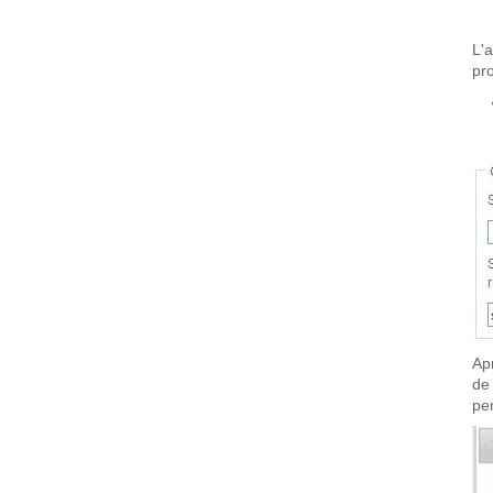
L'
pro
Ap
de
pe