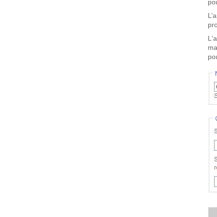
pou
L’
pro
L'
ma
pou