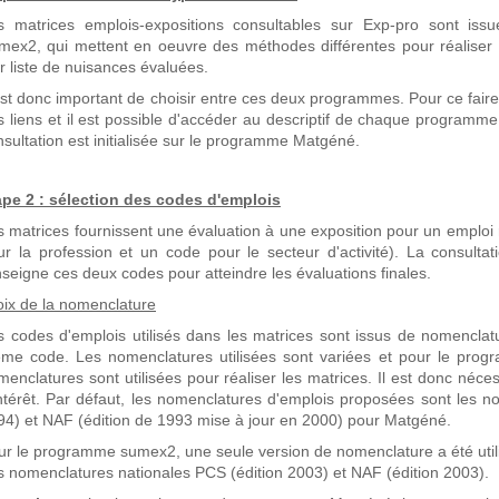
s matrices emplois-expositions consultables sur Exp-pro sont i
mex2, qui mettent en oeuvre des méthodes différentes pour réaliser 
r liste de nuisances évaluées.
 est donc important de choisir entre ces deux programmes. Pour ce fai
s liens et il est possible d'accéder au descriptif de chaque programme
sultation est initialisée sur le programme Matgéné.
ape 2 : sélection des codes d'emplois
s matrices fournissent une évaluation à une exposition pour un emploi
ur la profession et un code pour le secteur d'activité). La consulta
nseigne ces deux codes pour atteindre les évaluations finales.
oix de la nomenclature
s codes d'emplois utilisés dans les matrices sont issus de nomenclatu
me code. Les nomenclatures utilisées sont variées et pour le prog
menclatures sont utilisées pour réaliser les matrices. Il est donc néc
intérêt. Par défaut, les nomenclatures d'emplois proposées sont les n
94) et NAF (édition de 1993 mise à jour en 2000) pour Matgéné.
ur le programme sumex2, une seule version de nomenclature a été utilisé
s nomenclatures nationales PCS (édition 2003) et NAF (édition 2003).