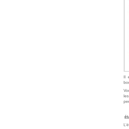
Il
bo
Vo
le
pe
ét
L’é