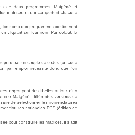
ssues de deux programmes, Matgéné et
les matrices et qui comportent chacune
re, les noms des programmes contiennent
 en cliquant sur leur nom. Par défaut, la
 repéré par un couple de codes (un code
tion par emploi nécessite donc que l'on
res regroupant des libellés autour d'un
ramme Matgéné, différentes versions de
essaire de sélectionner les nomenclatures
omenclatures nationales PCS (édition de
e pour construire les matrices, il s'agit