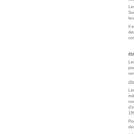
Le
Su
leu
Il
de
con
ét
Le
po
re
ch
Le
mê
no
d'
19
Po
de