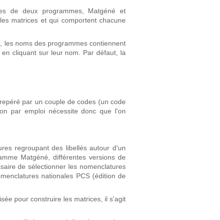
ssues de deux programmes, Matgéné et
les matrices et qui comportent chacune
re, les noms des programmes contiennent
 en cliquant sur leur nom. Par défaut, la
 repéré par un couple de codes (un code
tion par emploi nécessite donc que l'on
res regroupant des libellés autour d'un
ramme Matgéné, différentes versions de
essaire de sélectionner les nomenclatures
omenclatures nationales PCS (édition de
e pour construire les matrices, il s'agit