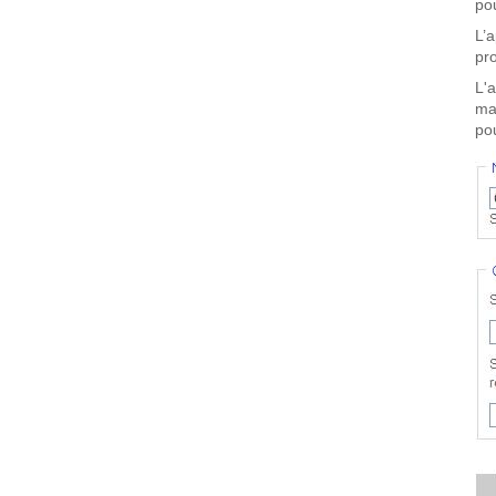
pou
L’
pro
L'
ma
pou