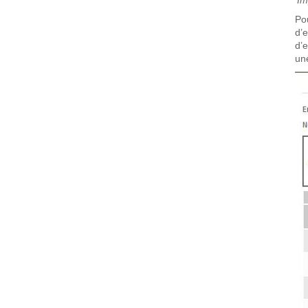
'
Im
Po
d’
d’e
une