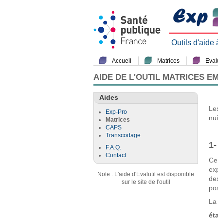
Outils d'aide
Accueil
Matrices
Evalu
AIDE DE L'OUTIL MATRICES E
Aides
Le
Exp-Pro
nu
Matrices
CAPS
Transcodage
1-
F.A.Q.
Contact
Ce
ex
Note : L'aide d'Evalutil est disponible
de
sur le site de l'outil
pos
La 
ét