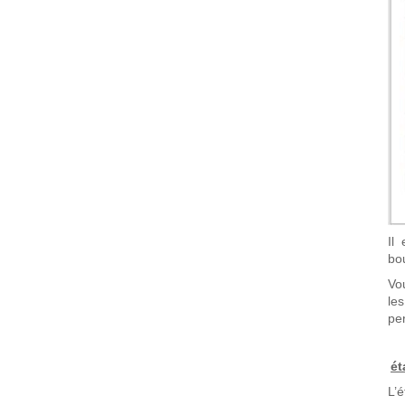
Il
bo
Vo
le
pe
ét
L’é