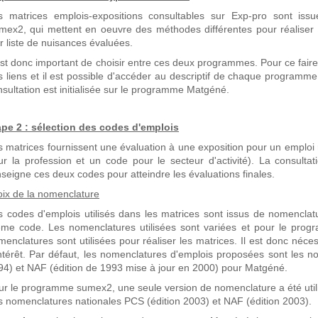
s matrices emplois-expositions consultables sur Exp-pro sont i
mex2, qui mettent en oeuvre des méthodes différentes pour réaliser 
r liste de nuisances évaluées.
 est donc important de choisir entre ces deux programmes. Pour ce fai
s liens et il est possible d'accéder au descriptif de chaque programme
sultation est initialisée sur le programme Matgéné.
ape 2 : sélection des codes d'emplois
s matrices fournissent une évaluation à une exposition pour un emploi
ur la profession et un code pour le secteur d'activité). La consulta
nseigne ces deux codes pour atteindre les évaluations finales.
oix de la nomenclature
s codes d'emplois utilisés dans les matrices sont issus de nomenclatu
me code. Les nomenclatures utilisées sont variées et pour le prog
menclatures sont utilisées pour réaliser les matrices. Il est donc néc
intérêt. Par défaut, les nomenclatures d'emplois proposées sont les n
94) et NAF (édition de 1993 mise à jour en 2000) pour Matgéné.
ur le programme sumex2, une seule version de nomenclature a été utilisé
s nomenclatures nationales PCS (édition 2003) et NAF (édition 2003).