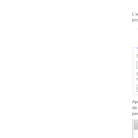
L'
pro
Ap
de
pe