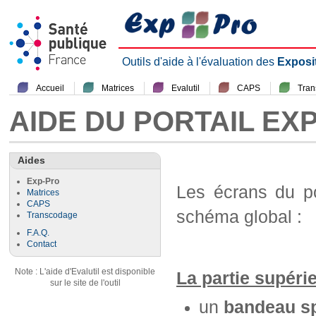
Outils d'aide à l'évaluation des
Exposi
Accueil
Matrices
Evalutil
CAPS
Tra
AIDE DU PORTAIL EX
Aides
Exp-Pro
Les écrans du p
Matrices
CAPS
schéma global :
Transcodage
F.A.Q.
Contact
Note : L'aide d'Evalutil est disponible
La partie supéri
sur le site de l'outil
un
bandeau sp