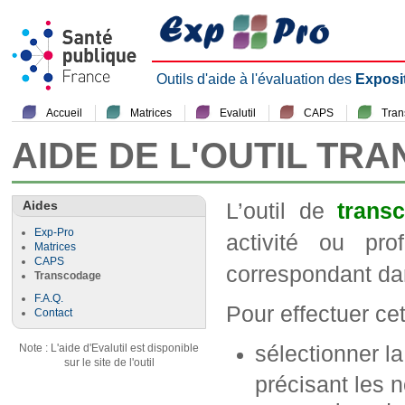
Outils d'aide à l'évaluation des
Exposi
Accueil
Matrices
Evalutil
CAPS
Tra
AIDE DE L'OUTIL TR
Aides
L’outil de
trans
Exp-Pro
activité ou pr
Matrices
CAPS
correspondant da
Transcodage
F.A.Q.
Pour effectuer cett
Contact
sélectionner l
Note : L'aide d'Evalutil est disponible
sur le site de l'outil
précisant les n