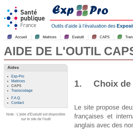
Outils d'aide à l'évaluation des
Exposi
Accueil
Matrices
Evalutil
CAPS
Tra
AIDE DE L'OUTIL CAP
Aides
Exp-Pro
1. Choix de 
Matrices
CAPS
Transcodage
F.A.Q.
Contact
Le site propose deu
Note : L'aide d'Evalutil est disponible
françaises et inter
sur le site de l'outil
anglais avec des nom