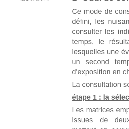
sur le site de l'outil
Ce mode de consu
défini, les nuis
consulter les in
temps, le résul
lesquelles une év
un second temps
d'exposition en c
La consultation se
étape 1 : la séle
Les matrices emp
issues de deu