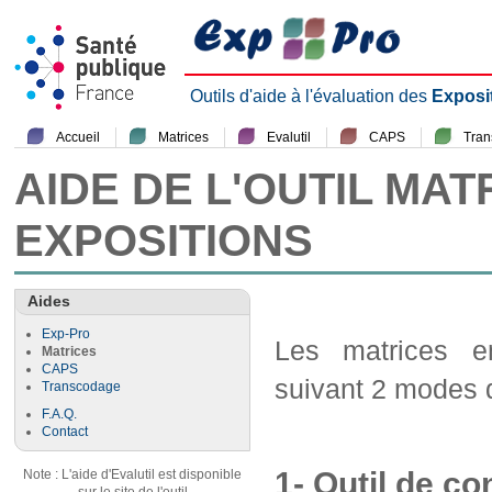
Outils d'aide à l'évaluation des
Exposi
Accueil
Matrices
Evalutil
CAPS
Tra
AIDE DE L'OUTIL MAT
EXPOSITIONS
Aides
Exp-Pro
Les matrices em
Matrices
CAPS
suivant 2 modes d
Transcodage
F.A.Q.
Contact
1- Outil de co
Note : L'aide d'Evalutil est disponible