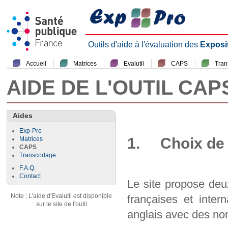
Outils d'aide à l'évaluation des
Exposi
Accueil
Matrices
Evalutil
CAPS
Tra
AIDE DE L'OUTIL CAP
Aides
Exp-Pro
1. Choix de 
Matrices
CAPS
Transcodage
F.A.Q.
Contact
Le site propose deu
Note : L'aide d'Evalutil est disponible
françaises et inter
sur le site de l'outil
anglais avec des nom