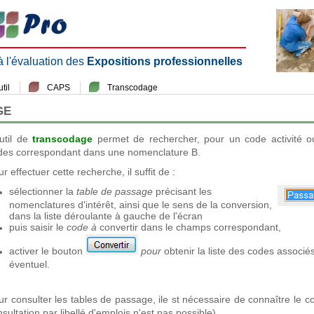
 à l'évaluation des
Expositions professionnelles
til
CAPS
Transcodage
GE
outil de
transcodage
permet de rechercher, pour un code activité o
des correspondant dans une nomenclature B.
r effectuer cette recherche, il suffit de :
sélectionner la
table de passage
précisant les
nomenclatures d'intérêt, ainsi que le sens de la conversion,
dans la liste déroulante à gauche de l'écran
puis saisir le
code à
convertir dans le champs correspondant,
activer le bouton
pour
obtenir la liste des codes assoc
éventuel.
r consulter les tables de passage, ile st nécessaire de connaître le co
sultation par libellé d'emplois n'est pas possible).