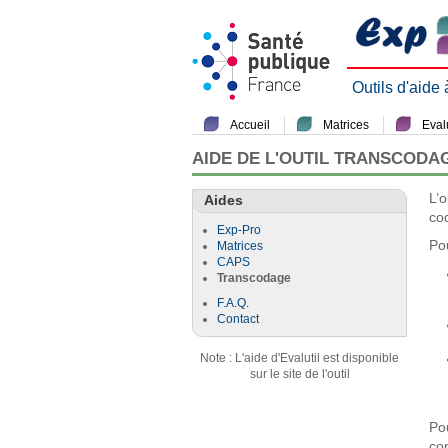
Outils d'aide
Accueil
Matrices
Evalu
AIDE DE L'OUTIL TRANSCODA
L’
Aides
co
Exp-Pro
Pou
Matrices
CAPS
Transcodage
F.A.Q.
Contact
Note : L'aide d'Evalutil est disponible
sur le site de l'outil
Pou
con