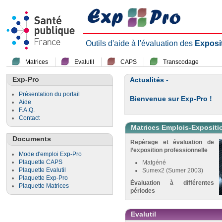
Outils d'aide à l'évaluation des
Exposi
Matrices
Evalutil
CAPS
Transcodage
Exp-Pro
Actualités -
Présentation du portail
Bienvenue sur Exp-Pro !
Aide
F.A.Q.
Contact
Matrices Emplois-Expositi
Documents
Repérage et évaluation de
l’exposition professionnelle
Mode d'emploi Exp-Pro
Plaquette CAPS
Matgéné
Plaquette Evalutil
Sumex2 (Sumer 2003)
Plaquette Exp-Pro
Évaluation à différentes
Plaquette Matrices
périodes
Evalutil