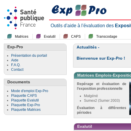
Outils d'aide à l'évaluation des
Exposi
Matrices
Evalutil
CAPS
Transcodage
Exp-Pro
Actualités -
Présentation du portail
Bienvenue sur Exp-Pro !
Aide
F.A.Q.
Contact
Matrices Emplois-Expositi
Documents
Repérage et évaluation de
l’exposition professionnelle
Mode d'emploi Exp-Pro
Plaquette CAPS
Matgéné
Plaquette Evalutil
Sumex2 (Sumer 2003)
Plaquette Exp-Pro
Évaluation à différentes
Plaquette Matrices
périodes
Evalutil