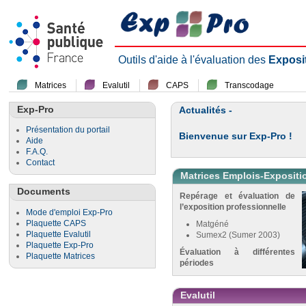
Outils d'aide à l'évaluation des
Exposi
Matrices
Evalutil
CAPS
Transcodage
Exp-Pro
Actualités -
Présentation du portail
Bienvenue sur Exp-Pro !
Aide
F.A.Q.
Contact
Matrices Emplois-Expositi
Documents
Repérage et évaluation de
l’exposition professionnelle
Mode d'emploi Exp-Pro
Plaquette CAPS
Matgéné
Plaquette Evalutil
Sumex2 (Sumer 2003)
Plaquette Exp-Pro
Évaluation à différentes
Plaquette Matrices
périodes
Evalutil