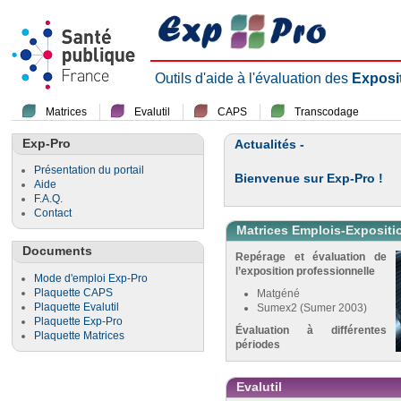
Outils d'aide à l'évaluation des
Exposi
Matrices
Evalutil
CAPS
Transcodage
Exp-Pro
Actualités -
Présentation du portail
Bienvenue sur Exp-Pro !
Aide
F.A.Q.
Contact
Matrices Emplois-Expositi
Documents
Repérage et évaluation de
l’exposition professionnelle
Mode d'emploi Exp-Pro
Plaquette CAPS
Matgéné
Plaquette Evalutil
Sumex2 (Sumer 2003)
Plaquette Exp-Pro
Évaluation à différentes
Plaquette Matrices
périodes
Evalutil