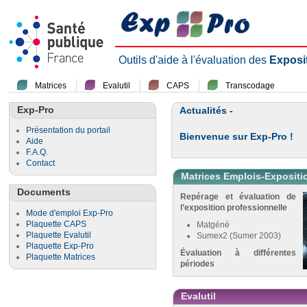
Outils d'aide à l'évaluation des
Exposi
Matrices
Evalutil
CAPS
Transcodage
Exp-Pro
Actualités -
Présentation du portail
Bienvenue sur Exp-Pro !
Aide
F.A.Q.
Contact
Matrices Emplois-Expositi
Documents
Repérage et évaluation de
l’exposition professionnelle
Mode d'emploi Exp-Pro
Plaquette CAPS
Matgéné
Plaquette Evalutil
Sumex2 (Sumer 2003)
Plaquette Exp-Pro
Évaluation à différentes
Plaquette Matrices
périodes
Evalutil