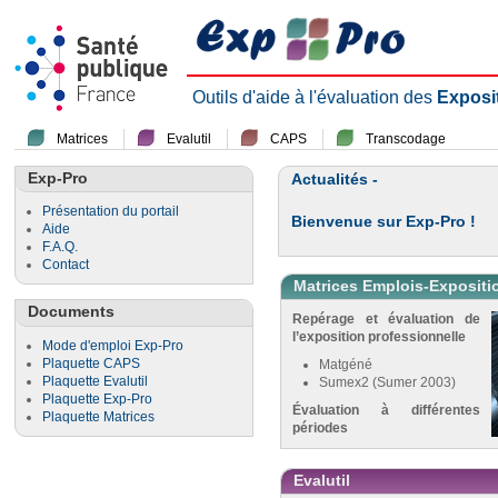
Outils d'aide à l'évaluation des
Exposi
Matrices
Evalutil
CAPS
Transcodage
Exp-Pro
Actualités -
Présentation du portail
Bienvenue sur Exp-Pro !
Aide
F.A.Q.
Contact
Matrices Emplois-Expositi
Documents
Repérage et évaluation de
l’exposition professionnelle
Mode d'emploi Exp-Pro
Plaquette CAPS
Matgéné
Plaquette Evalutil
Sumex2 (Sumer 2003)
Plaquette Exp-Pro
Évaluation à différentes
Plaquette Matrices
périodes
Evalutil