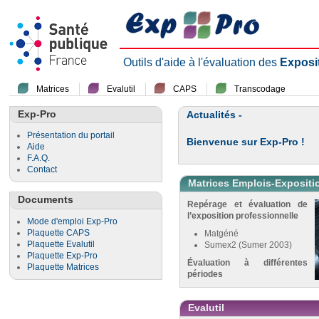
Outils d'aide à l'évaluation des
Exposi
Matrices
Evalutil
CAPS
Transcodage
Exp-Pro
Actualités -
Présentation du portail
Bienvenue sur Exp-Pro !
Aide
F.A.Q.
Contact
Matrices Emplois-Expositi
Documents
Repérage et évaluation de
l’exposition professionnelle
Mode d'emploi Exp-Pro
Plaquette CAPS
Matgéné
Plaquette Evalutil
Sumex2 (Sumer 2003)
Plaquette Exp-Pro
Évaluation à différentes
Plaquette Matrices
périodes
Evalutil