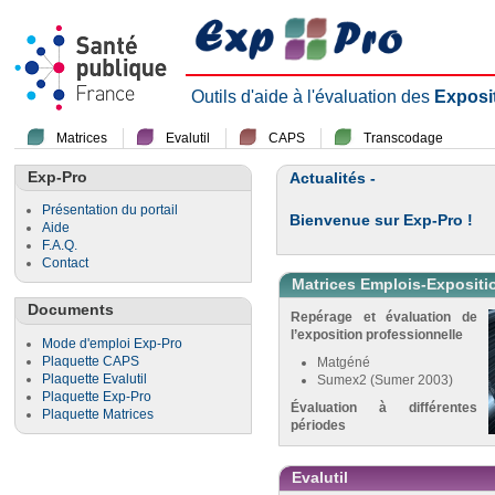
Outils d'aide à l'évaluation des
Exposi
Matrices
Evalutil
CAPS
Transcodage
Exp-Pro
Actualités -
Présentation du portail
Bienvenue sur Exp-Pro !
Aide
F.A.Q.
Contact
Matrices Emplois-Expositi
Documents
Repérage et évaluation de
l’exposition professionnelle
Mode d'emploi Exp-Pro
Plaquette CAPS
Matgéné
Plaquette Evalutil
Sumex2 (Sumer 2003)
Plaquette Exp-Pro
Évaluation à différentes
Plaquette Matrices
périodes
Evalutil