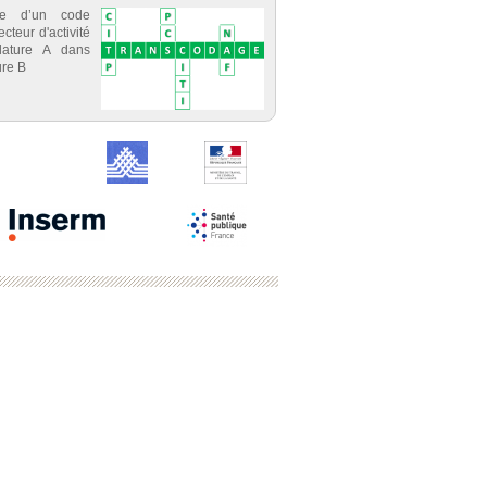
ce d’un code
cteur d'activité
lature A dans
re B