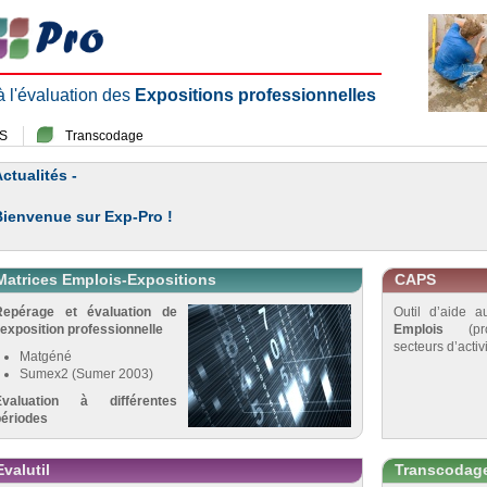
 à l'évaluation des
Expositions professionnelles
S
Transcodage
ctualités -
Bienvenue sur Exp-Pro !
Matrices Emplois-Expositions
CAPS
Repérage et évaluation de
Outil d’aide 
’exposition professionnelle
Emplois
(pro
secteurs d’activi
Matgéné
Sumex2 (Sumer 2003)
Évaluation à différentes
périodes
Evalutil
Transcodag