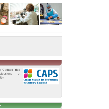
au
Codage des
fessions et
té)
e