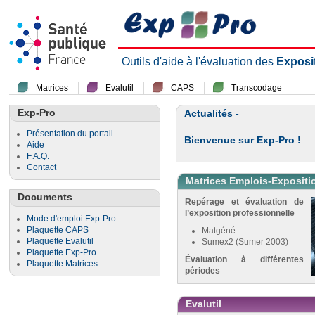
Outils d'aide à l'évaluation des
Exposi
Matrices
Evalutil
CAPS
Transcodage
Exp-Pro
Actualités -
Présentation du portail
Bienvenue sur Exp-Pro !
Aide
F.A.Q.
Contact
Matrices Emplois-Expositi
Documents
Repérage et évaluation de
l’exposition professionnelle
Mode d'emploi Exp-Pro
Plaquette CAPS
Matgéné
Plaquette Evalutil
Sumex2 (Sumer 2003)
Plaquette Exp-Pro
Évaluation à différentes
Plaquette Matrices
périodes
Evalutil