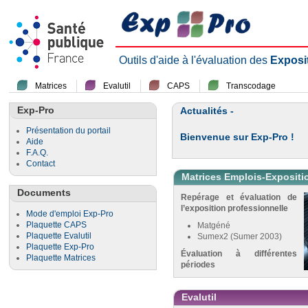
Outils d'aide à l'évaluation des
Exposi
Matrices
Evalutil
CAPS
Transcodage
Exp-Pro
Actualités -
Présentation du portail
Bienvenue sur Exp-Pro !
Aide
F.A.Q.
Contact
Matrices Emplois-Expositi
Documents
Repérage et évaluation de
l’exposition professionnelle
Mode d'emploi Exp-Pro
Plaquette CAPS
Matgéné
Plaquette Evalutil
Sumex2 (Sumer 2003)
Plaquette Exp-Pro
Évaluation à différentes
Plaquette Matrices
périodes
Evalutil