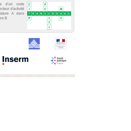
ce d’un code
cteur d'activité
lature A dans
re B