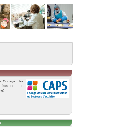
au
Codage des
fessions et
té)
e