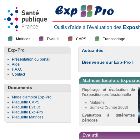
Outils d'aide à l'évaluation des
Exposi
Matrices
Evalutil
CAPS
Transcodage
Exp-Pro
Actualités -
Présentation du portail
Bienvenue sur Exp-Pro !
Aide
F.A.Q.
Contact
Matrices Emplois-Expositi
Documents
Repérage et évaluation de
l’exposition professionnelle
Mode d'emploi Exp-Pro
Plaquette CAPS
Matgéné
Plaquette Evalutil
Sumex2 (Sumer 2003)
Plaquette Exp-Pro
Évaluation à différentes
Plaquette Matrices
périodes
Evalutil