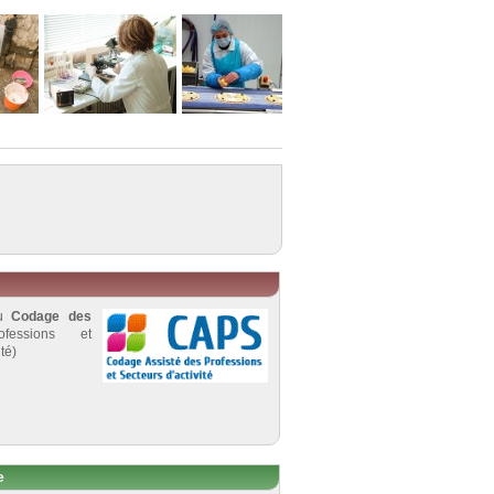
au
Codage des
fessions et
té)
e