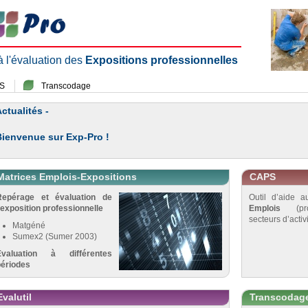
 à l'évaluation des
Expositions professionnelles
S
Transcodage
ctualités -
Bienvenue sur Exp-Pro !
Matrices Emplois-Expositions
CAPS
Repérage et évaluation de
Outil d’aide 
’exposition professionnelle
Emplois
(pro
secteurs d’activi
Matgéné
Sumex2 (Sumer 2003)
Évaluation à différentes
périodes
Evalutil
Transcodag