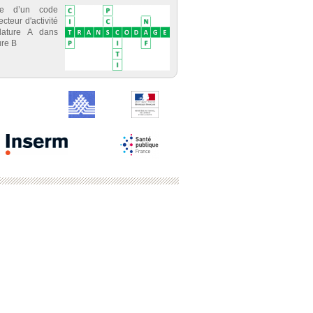
ce d’un code
cteur d'activité
lature A dans
re B