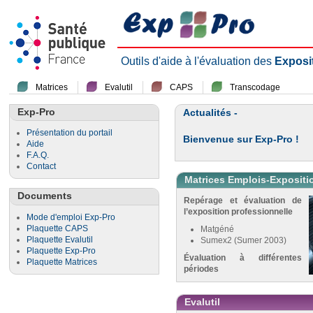
Outils d'aide à l'évaluation des
Exposi
Matrices
Evalutil
CAPS
Transcodage
Exp-Pro
Actualités -
Présentation du portail
Bienvenue sur Exp-Pro !
Aide
F.A.Q.
Contact
Matrices Emplois-Expositi
Documents
Repérage et évaluation de
l’exposition professionnelle
Mode d'emploi Exp-Pro
Plaquette CAPS
Matgéné
Plaquette Evalutil
Sumex2 (Sumer 2003)
Plaquette Exp-Pro
Évaluation à différentes
Plaquette Matrices
périodes
Evalutil