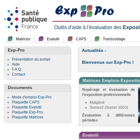
Outils d'aide à l'évaluation des
Exposi
Matrices
Evalutil
CAPS
Transcodage
Exp-Pro
Actualités -
Présentation du portail
Bienvenue sur Exp-Pro !
Aide
F.A.Q.
Contact
Matrices Emplois-Expositi
Documents
Repérage et évaluation de
l’exposition professionnelle
Mode d'emploi Exp-Pro
Plaquette CAPS
Matgéné
Plaquette Evalutil
Sumex2 (Sumer 2003)
Plaquette Exp-Pro
Évaluation à différentes
Plaquette Matrices
périodes
Evalutil