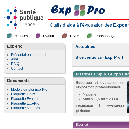
Outils d'aide à l'évaluation des
Exposi
Matrices
Evalutil
CAPS
Transcodage
Exp-Pro
Actualités -
Présentation du portail
Bienvenue sur Exp-Pro !
Aide
F.A.Q.
Contact
Matrices Emplois-Expositi
Documents
Repérage et évaluation de
l’exposition professionnelle
Mode d'emploi Exp-Pro
Plaquette CAPS
Matgéné
Plaquette Evalutil
Sumex2 (Sumer 2003)
Plaquette Exp-Pro
Évaluation à différentes
Plaquette Matrices
périodes
Evalutil