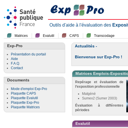
Outils d'aide à l'évaluation des
Exposi
Matrices
Evalutil
CAPS
Transcodage
Exp-Pro
Actualités -
Présentation du portail
Bienvenue sur Exp-Pro !
Aide
F.A.Q.
Contact
Matrices Emplois-Expositi
Documents
Repérage et évaluation de
l’exposition professionnelle
Mode d'emploi Exp-Pro
Plaquette CAPS
Matgéné
Plaquette Evalutil
Sumex2 (Sumer 2003)
Plaquette Exp-Pro
Évaluation à différentes
Plaquette Matrices
périodes
Evalutil