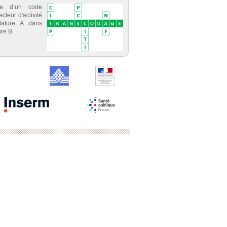
ce d’un code
cteur d'activité
lature A dans
re B