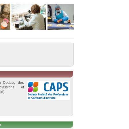
au
Codage des
fessions et
té)
e