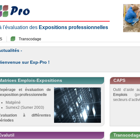
 à l'évaluation des
Expositions professionnelles
S
Transcodage
ctualités -
Bienvenue sur Exp-Pro !
Matrices Emplois-Expositions
CAPS
Repérage et évaluation de
Outil d’aide 
’exposition professionnelle
Emplois
(pro
secteurs d’activi
Matgéné
Sumex2 (Sumer 2003)
Évaluation à différentes
périodes
Evalutil
Transcodag