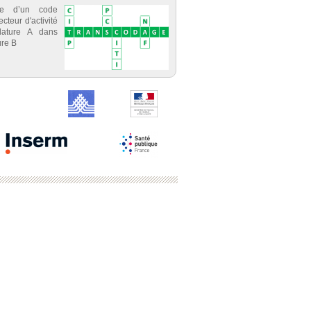
ce d’un code
cteur d'activité
lature A dans
re B