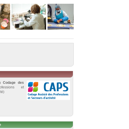
au
Codage des
fessions et
té)
e