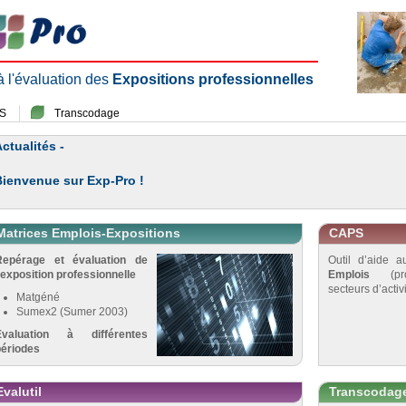
 à l'évaluation des
Expositions professionnelles
S
Transcodage
ctualités -
Bienvenue sur Exp-Pro !
Matrices Emplois-Expositions
CAPS
Repérage et évaluation de
Outil d’aide 
’exposition professionnelle
Emplois
(pro
secteurs d’activi
Matgéné
Sumex2 (Sumer 2003)
Évaluation à différentes
périodes
Evalutil
Transcodag