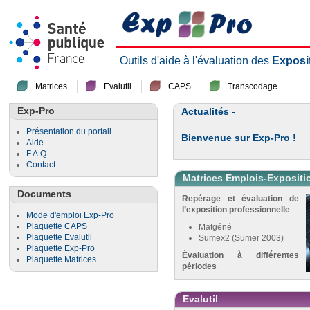
Outils d'aide à l'évaluation des
Exposi
Matrices
Evalutil
CAPS
Transcodage
Exp-Pro
Actualités -
Présentation du portail
Bienvenue sur Exp-Pro !
Aide
F.A.Q.
Contact
Matrices Emplois-Expositi
Documents
Repérage et évaluation de
l’exposition professionnelle
Mode d'emploi Exp-Pro
Plaquette CAPS
Matgéné
Plaquette Evalutil
Sumex2 (Sumer 2003)
Plaquette Exp-Pro
Évaluation à différentes
Plaquette Matrices
périodes
Evalutil