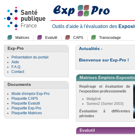
Outils d'aide à l'évaluation des
Exposi
Matrices
Evalutil
CAPS
Transcodage
Exp-Pro
Actualités -
Présentation du portail
Bienvenue sur Exp-Pro !
Aide
F.A.Q.
Contact
Matrices Emplois-Expositi
Documents
Repérage et évaluation de
l’exposition professionnelle
Mode d'emploi Exp-Pro
Plaquette CAPS
Matgéné
Plaquette Evalutil
Sumex2 (Sumer 2003)
Plaquette Exp-Pro
Évaluation à différentes
Plaquette Matrices
périodes
Evalutil